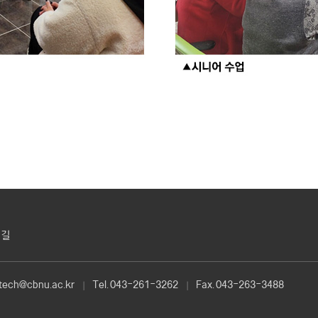
 길
itech@cbnu.ac.kr
Tel.
043-261-3262
Fax.
043-263-3488