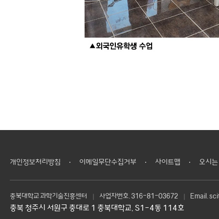
개인정보처리방침
이메일무단수집거부
사이트맵
오시는
충북대학교 과학기술진흥센터
사업자번호.
316-81-03672
Email.
sc
충북 청주시 서원구 충대로 1 충북대학교, S1-4동 114호